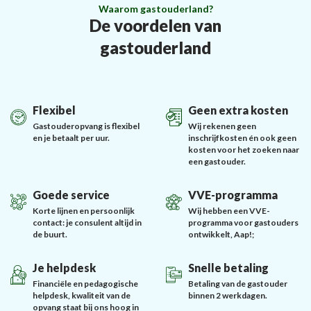
Waarom gastouderland?
De voordelen van
gastouderland
Flexibel
Geen extra kosten
Gastouderopvang is flexibel
Wij rekenen geen
en je betaalt per uur.
inschrijfkosten én ook geen
kosten voor het zoeken naar
een gastouder.
Goede service
VVE-programma
Korte lijnen en persoonlijk
Wij hebben een VVE-
contact: je consulent altijd in
programma voor gastouders
de buurt.
ontwikkelt, Aap!;
Je helpdesk
Snelle betaling
Financiële en pedagogische
Betaling van de gastouder
helpdesk, kwaliteit van de
binnen 2 werkdagen.
opvang staat bij ons hoog in