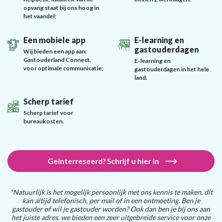
opvang staat bij ons hoog in
het vaandel;
Een mobiele app
E-learning en
gastouderdagen
Wij bieden een app aan:
Gastouderland Connect,
E-learning en
voor optimale communicatie;
gastouderdagen in het hele
land.
Scherp tarief
Scherp tarief voor
bureaukosten.
Geinterreseerd? Schrijf u hier in
*Natuurlijk is het mogelijk persoonlijk met ons kennis te maken, dit
kan altijd telefonisch, per mail of in een ontmoeting. Ben je
gastouder of wil je gastouder worden? Ook dan ben je bij ons aan
het juiste adres. we bieden een zeer uitgebreide service voor onze