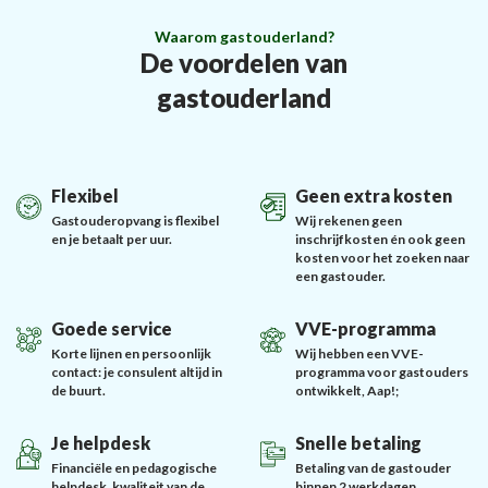
Waarom gastouderland?
De voordelen van
gastouderland
Flexibel
Geen extra kosten
Gastouderopvang is flexibel
Wij rekenen geen
en je betaalt per uur.
inschrijfkosten én ook geen
kosten voor het zoeken naar
een gastouder.
Goede service
VVE-programma
Korte lijnen en persoonlijk
Wij hebben een VVE-
contact: je consulent altijd in
programma voor gastouders
de buurt.
ontwikkelt, Aap!;
Je helpdesk
Snelle betaling
Financiële en pedagogische
Betaling van de gastouder
helpdesk, kwaliteit van de
binnen 2 werkdagen.